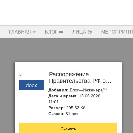
ГЛАВНАЯ ⭐️
БЛОГ ❤️
ЛИЦА 😎
МЕРОПРИЯТИ
Распоряжение
Правительства РФ от
docx
20.08.2009 № 1226-р
Добавил:
Блог—Инженера™
(ред. от 10.04.2026)
Дата и время:
15.06.2026
«Об утверждении
11:01
перечня
Размер:
295.52 Kб
стратегических
Скачан:
81 раз
организаций, а также
федеральных органов
Скачать