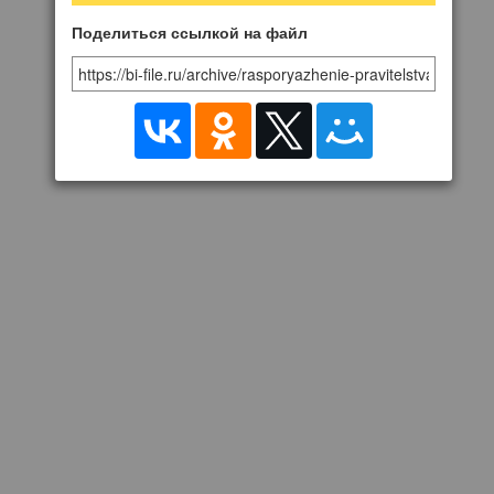
исполнительной
власти,
Поделиться ссылкой на файл
обеспечивающих
реализацию единой
государственной
политики в отраслях
экономики, в которых
осуществляют
деятельность эти
организации»