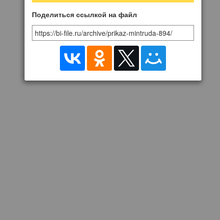
информирования
работников об их
Поделиться ссылкой на файл
трудовых правах,
включая право на
безопасные условия и
охрану труда»