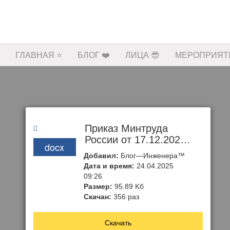
ГЛАВНАЯ ⭐️
БЛОГ ❤️
ЛИЦА 😎
МЕРОПРИЯТИ
Приказ Минтруда
России от 17.12.2021
docx
№ 894 «Об
Добавил:
Блог—Инженера™
утверждении
Дата и время:
24.04.2025
рекомендаций по
09:26
размещению
Размер:
95.89 Kб
работодателем
Скачан:
356 раз
информационных
материалов в целях
Скачать