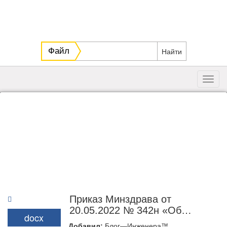
Файл
Toggl
navig
Приказ Минздрава от
20.05.2022 № 342н «Об
docx
утверждении порядка
Добавил:
Блог—Инженера™