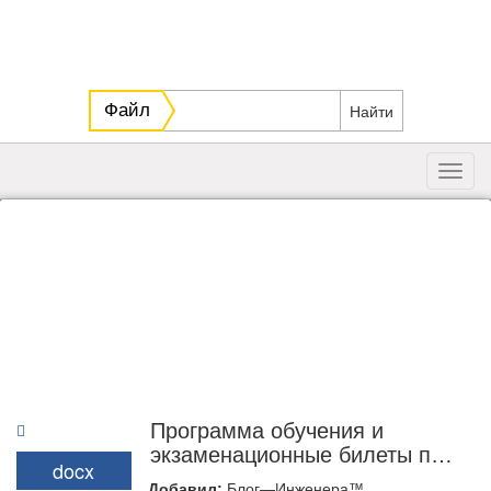
Файл
Toggl
navig
Программа обучения и
экзаменационные билеты по
docx
охране труда для машиниста
Добавил:
Блог—Инженера™