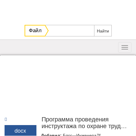
Файл
Toggl
navig
Программа проведения
инструктажа по охране труда
docx
на рабочем месте для
Добавил:
Блог—Инженера™