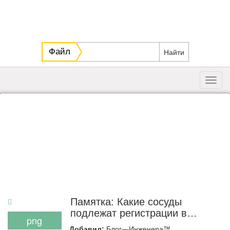
Файл
Toggl
navig
Памятка: Какие сосуды
подлежат регистрации в
png
Ростехнадзоре
Добавил:
Блог—Инженера™