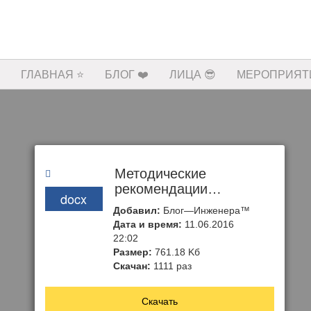
ГЛАВНАЯ ⭐️
БЛОГ ❤️
ЛИЦА 😎
МЕРОПРИЯТИ
Методические
рекомендации
docx
«Школьный маршрут:
Добавил:
Блог—Инженера™
комфорт и
Дата и время:
11.06.2016
безопасность»
22:02
Размер:
761.18 Kб
Скачан:
1111 раз
Скачать