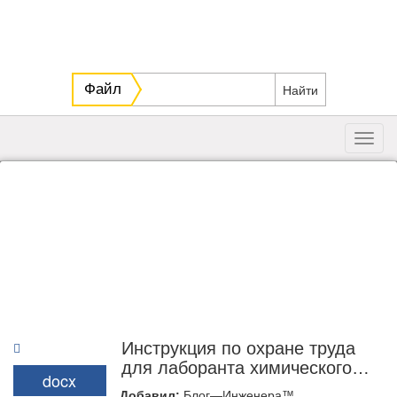
Файл
Toggl
navig
Инструкция по охране труда
для лаборанта химического
docx
анализа на нефтебазе
Добавил:
Блог—Инженера™