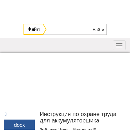
Файл
Toggl
navig
Инструкция по охране труда
для аккумуляторщика
docx
Добавил:
Блог—Инженера™