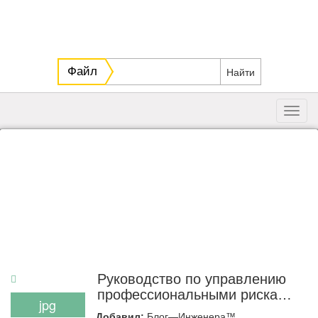
Файл
Toggl
navig
Руководство по управлению
профессиональными рисками
jpg
— Меры защиты от
Добавил:
Блог—Инженера™